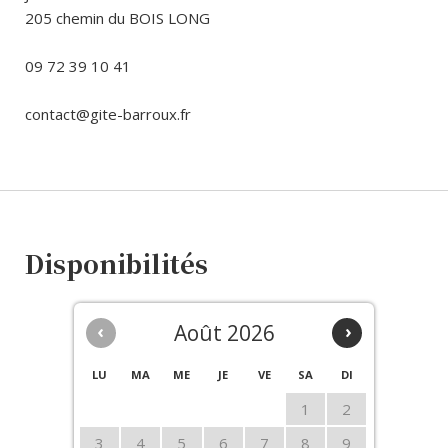
205 chemin du BOIS LONG
09 72 39 10 41
contact@gite-barroux.fr
Disponibilités
‹
Août 2026
›
LU
MA
ME
JE
VE
SA
DI
1
2
3
4
5
6
7
8
9